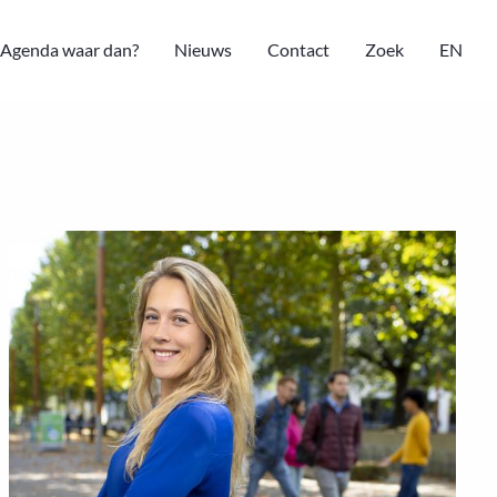
Agenda waar dan?
Nieuws
Contact
Zoek
EN
Lees
meer
over