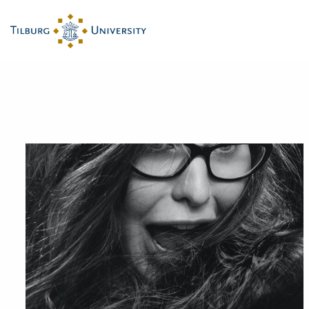
Categorie:
Test categor
Lees
meer
over