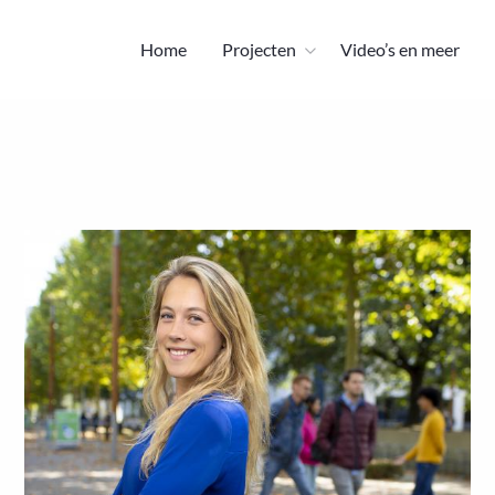
ie 1
Home
Projecten
Video’s en meer
Lees
meer
over