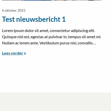
6 oktober 2021
Test nieuwsbericht 1
Lorem ipsum dolor sit amet, consectetur adipiscing elit.
Quisque nisl est, egestas at pulvinar in, tempus sit amet mi.
Nullam ac lorem ante. Vestibulum purus nisi, convallis
scelerisque laoreet ut, lacinia ac lorem. Mauris tellus dui,
Lees verder
viverra ac lectus sit amet, tempus faucibus augue. Aliquam
semper congue aliquet. Ut at nisl varius, feugiat nunc vel,
ullamcorper lacus. Proin cursus urna quis nisi laoreet
molestie.