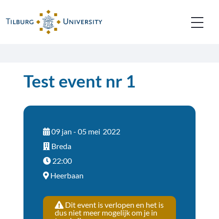
Test event nr 1
09 jan - 05 mei
2022
Breda
22:00
Heerbaan
Dit event is verlopen en het is
dus niet meer mogelijk om je in