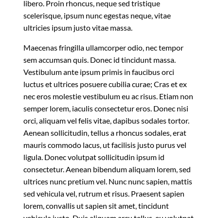
libero. Proin rhoncus, neque sed tristique
scelerisque, ipsum nunc egestas neque, vitae
ultricies ipsum justo vitae massa.
Maecenas fringilla ullamcorper odio, nec tempor
sem accumsan quis. Donec id tincidunt massa.
Vestibulum ante ipsum primis in faucibus orci
luctus et ultrices posuere cubilia curae; Cras et ex
nec eros molestie vestibulum eu ac risus. Etiam non
semper lorem, iaculis consectetur eros. Donec nisi
orci, aliquam vel felis vitae, dapibus sodales tortor.
Aenean sollicitudin, tellus a rhoncus sodales, erat
mauris commodo lacus, ut facilisis justo purus vel
ligula. Donec volutpat sollicitudin ipsum id
consectetur. Aenean bibendum aliquam lorem, sed
ultrices nunc pretium vel. Nunc nunc sapien, mattis
sed vehicula vel, rutrum et risus. Praesent sapien
lorem, convallis ut sapien sit amet, tincidunt
vehicula justo. Duis aliquam arcu tellus, eu volutpat