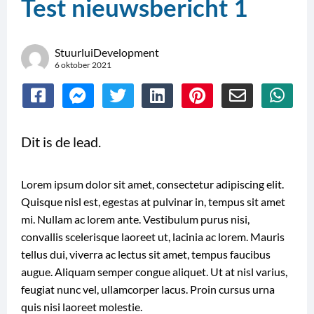
Test nieuwsbericht 1
StuurluiDevelopment
6 oktober 2021
Delen
Delen
Delen
Delen
Delen
Delen
Dele
via
via
via
via
via
via
via
Dit is de lead.
Facebook
Facebook
Twitter
LinkedIn
Pinterest
Email
What
Messenger
Lorem ipsum dolor sit amet, consectetur adipiscing elit.
Quisque nisl est, egestas at pulvinar in, tempus sit amet
mi. Nullam ac lorem ante. Vestibulum purus nisi,
convallis scelerisque laoreet ut, lacinia ac lorem. Mauris
tellus dui, viverra ac lectus sit amet, tempus faucibus
augue. Aliquam semper congue aliquet. Ut at nisl varius,
feugiat nunc vel, ullamcorper lacus. Proin cursus urna
quis nisi laoreet molestie.